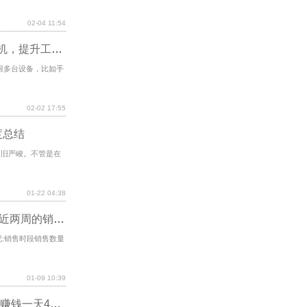
02-04 11:54
无需越狱，苹果iOS群控实现电脑批量控制手机，提升工作效率
到很多台设备，比如手
02-02 17:55
度总结
攻击依旧严峻。不管是在
01-22 04:38
某手机专卖店销售A.B两种型号的手机.如表是近两周的销售情况:销售时段销售数量销售利润A型B型第一周
况:销售时段销售数量
01-09 10:39
自动刷视频挂机赚钱软件有哪些（全自动挂机赚钱一天40元）