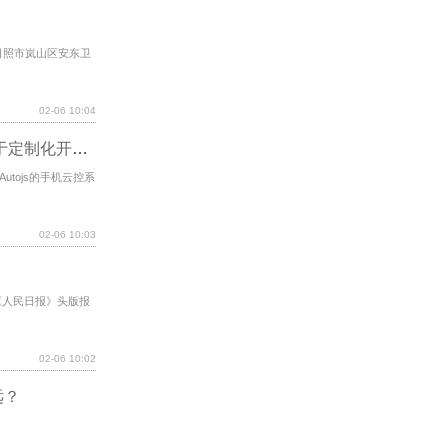
省日照市岚山区安东卫
02-06 10:04
手机云控系统框架源码：PHP+Autojs，适用于定制化开发，支持ws+http通信协议
utojs的手机云控系
02-06 10:03
《人民日报》头版报
02-06 10:02
远？