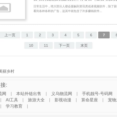
日常生活中，绝大部分人都会接触到资讯类或者视频软件，除了获
看到各种各样的广告，这其中就包含了许多赚钱软件...
上一页
1
2
3
4
5
6
7
10
11
下一页
末页
美丽乡村
接:
流网
|
本站外链出售
|
义乌物流网
|
手机靓号-号码网
|
AI工具
|
旅游大全
|
影视动漫
|
算命星座
|
宠物
|
学习教育
|