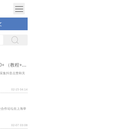
文
小龙虾抖音点赞关注挂机赚钱项目,号称单号10+ （教程+软件）
采集抖音点赞和关
02-15 04:14
业合作论坛在上海举
02-07 03:08