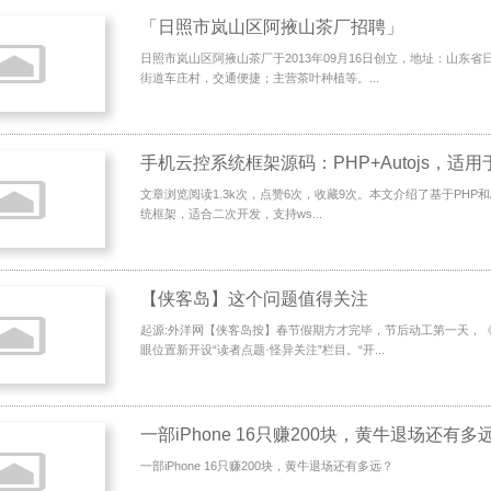
「日照市岚山区阿掖山茶厂招聘」
日照市岚山区阿掖山茶厂于2013年09月16日创立，地址：山东
街道车庄村，交通便捷；主营茶叶种植等。...
文章浏览阅读1.3k次，点赞6次，收藏9次。本文介绍了基于PHP和A
统框架，适合二次开发，支持ws...
【侠客岛】这个问题值得关注
起源:外洋网【侠客岛按】春节假期方才完毕，节后动工第一天，
眼位置新开设“读者点题·怪异关注”栏目。“开...
一部iPhone 16只赚200块，黄牛退场还有多
一部iPhone 16只赚200块，黄牛退场还有多远？