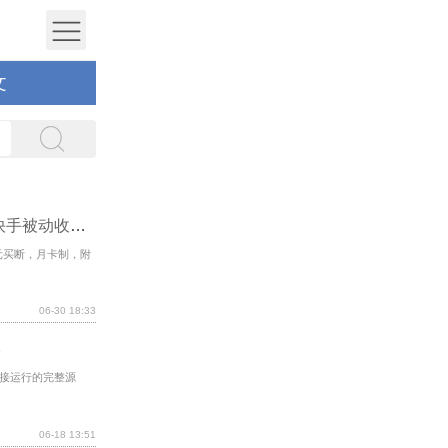
文
手机全自动挂机项目极速版：1.9元开启抖音快手被动收益通道
元买断，月卡制，附
06-30 18:33
本
直接运行的完整源
06-18 13:51