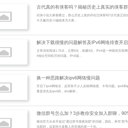
古代真的有侠客吗？揭秘历史上真实的侠客群
武侠小说大家都看过，那么历史上真的存在过侠客吗?古代真正的
今天趣历史小编就来为大家...
解决下载很慢的问题解答及IPv6网络排查开
文章浏览阅读1.7k次，点赞6次，收藏4次。IPv6是一种新的互联网
4地址空间耗尽的问题。IPv6提...
换一种思路解决ipv6网络慢问题
开启了ipv6网络后，反而有不少人反映网络慢、卡等问题。ipv6和i
量是优先走ipv6的，dns解析...
微信官方从未开放过“通过群号搜索加群”的功能，因此，单凭“群号
信群的，这是绝大多数人所忽视的第一个坑。...