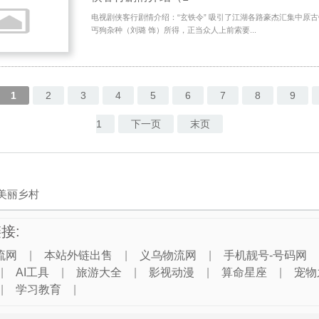
电视剧侠客行剧情介绍：“玄铁令” 吸引了江湖各路豪杰汇集中原
丐狗杂种（刘璐 饰）所得，正当众人上前索要...
1
2
3
4
5
6
7
8
9
1
下一页
末页
美丽乡村
接:
流网
|
本站外链出售
|
义乌物流网
|
手机靓号-号码网
|
AI工具
|
旅游大全
|
影视动漫
|
算命星座
|
宠物
|
学习教育
|