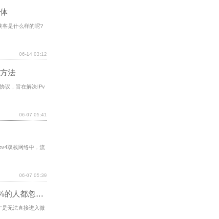
体
侠客是什么样的呢?
06-14 03:12
启方法
协议，旨在解决IPv
06-07 05:41
pv4双栈网络中，流
06-07 05:39
微信群号怎么加？3步教你安全加入群聊，90%的人都忽视了这些细节！
”是无法直接进入微