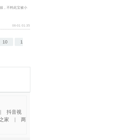
古镇，不料此宝被小
06-01 01:35
10
1
|
抖音视
之家
|
两