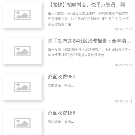
【警惕】招聘抖音、快手点赞员，网络兼职骗局又来了！
骗子们层出不穷 最近又出现这样一种网络兼职诈骗方式
经常使用抖音、快手等APP的朋友们 要注意了！ 别一不
小心你就着了骗...
02-21 17:45
快手发布2024社区治理报告：全年清理谣言视频51万余条
快手发布《2024快手社区治理报告》，全面回顾总结了一
年来快手社区的治理举措以及治理成效。...
02-19 20:41
外面收费980
功能介绍：外面...
02-16 16:42
外面收费188
项目介绍：石头...