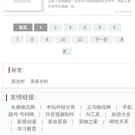
么呢？短视频是一款发布15秒视频的社交APP，很多人都
在使用短视频，短...
01-04 01:44
首页
1
2
3
4
5
6
7
8
9
10
11
下一页
末
页
标签:
新农村
美丽乡村
友情链接:
永康物流网
|
本站外链出售
|
义乌物流网
|
手机
靓号-号码网
|
抖音视频制作
|
AI工具
|
旅游大全
|
影视动漫
|
算命星座
|
宠物之家
|
两性关系
|
学习教育
|