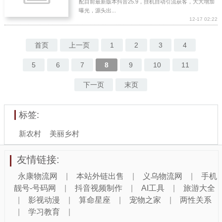
配目前最新版本抖音25.9，挂机自动引流获客，大大增加
曝光，源头出...
12-17 02:22
首页
上一页
1
2
3
4
5
6
7
8
9
10
11
下一页
末页
标签:
新农村
美丽乡村
友情链接:
永康物流网
|
本站外链出售
|
义乌物流网
|
手机
靓号-号码网
|
抖音视频制作
|
AI工具
|
旅游大全
|
影视动漫
|
算命星座
|
宠物之家
|
两性关系
|
学习教育
|