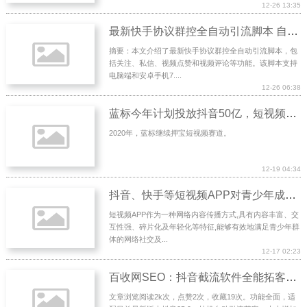
12-26 13:35
最新快手协议群控全自动引流脚本 自动私信点赞关注等【永久脚本+使用教程】(最新快手协议群控全自动引流
摘要：本文介绍了最新快手协议群控全自动引流脚本，包
括关注、私信、视频点赞和视频评论等功能。该脚本支持
电脑端和安卓手机7....
12-26 06:38
蓝标今年计划投放抖音50亿，短视频让营销行业“变天了”？
2020年，蓝标继续押宝短视频赛道。
12-19 04:34
抖音、快手等短视频APP对青少年成长的影响及治理
短视频APP作为一种网络内容传播方式,具有内容丰富、交
互性强、碎片化及年轻化等特征,能够有效地满足青少年群
体的网络社交及...
12-17 02:23
百收网SEO：抖音截流软件全能拓客引流脚本
文章浏览阅读2k次，点赞2次，收藏19次。功能全面，适