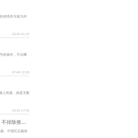
的表情库无疑为对
10-02 01:37
号的操作，不论哪
07-06 12:20
息频上热搜，就是无数
10-31 17:51
realme 真我副总裁徐起：长期看好手机行业，不排除推出折叠屏手机
 副总裁、中国区总裁徐