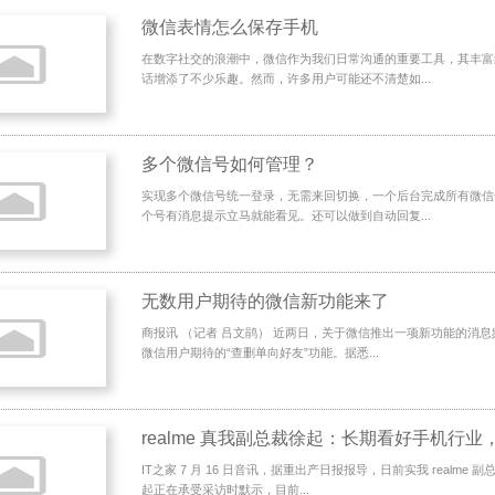
微信表情怎么保存手机
在数字社交的浪潮中，微信作为我们日常沟通的重要工具，其丰富
话增添了不少乐趣。然而，许多用户可能还不清楚如...
多个微信号如何管理？
实现多个微信号统一登录，无需来回切换，一个后台完成所有微信
个号有消息提示立马就能看见。还可以做到自动回复...
无数用户期待的微信新功能来了
商报讯 （记者 吕文鹃） 近两日，关于微信推出一项新功能的消
微信用户期待的“查删单向好友”功能。据悉...
IT之家 7 月 16 日音讯，据重出产日报报导，日前实我 realme
起正在承受采访时默示，目前...