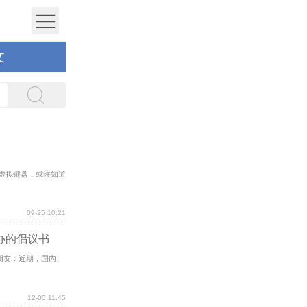
文
到虚拟键盘，或许知道
09-25 10:21
办的倡议书
朋友：近期，国内、
12-05 11:45