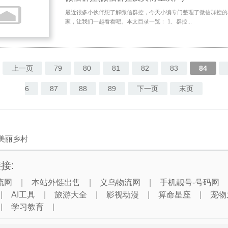
最近很多小伙伴想了解微信群控，今天小编专门整理了微信群控的
家，让我们一起看看吧。本文目录一览： 1、群控...
上一页
79
80
81
82
83
84
6
87
88
89
下一页
末页
美丽乡村
接:
流网
|
本站外链出售
|
义乌物流网
|
手机靓号-号码网
|
AI工具
|
旅游大全
|
影视动漫
|
算命星座
|
宠物
|
学习教育
|