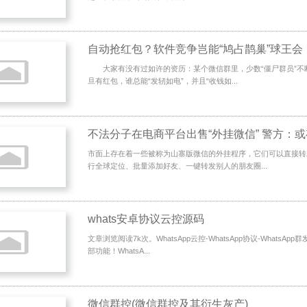
自动抢红包？软件竞争岂能“鸠占鹊巢”球王会
大家有没有过如许的资历：某个微信群里，少数“僵尸群员”不
旦有红包，谁总能“发轫如电”，并且“收钱如...
不法分子在电商平台出售“外挂微信” 警方：
市面上存在着一些被称为山寨版微信的外挂程序，它们可以直接转
行全球定位、批量添加好友、一键转发别人的朋友圈...
whats安卓协议云控源码
文章浏览阅读7k次。WhatsApp云控-WhatsApp协议-WhatsA
部功能！WhatsA...
微信群控(微信群控及其衍生灰产)