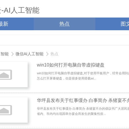
最新
热点
图
工智能
微信AI人工智能
热点
win10如何打开电脑自带虚拟键盘
win10如何打开电脑自带虚拟键盘,对于使用平板用户，经常会用
怎么打开屏幕键盘，但是很多使用搭载wi...
华坪县发布关于红事缓办 白事简办 杀猪宴不
华坪县发布关于红事缓办 白事简办 杀猪宴不办的倡议书广大居民
省内、市内均出现因举办宴会而发生的聚集性疫...