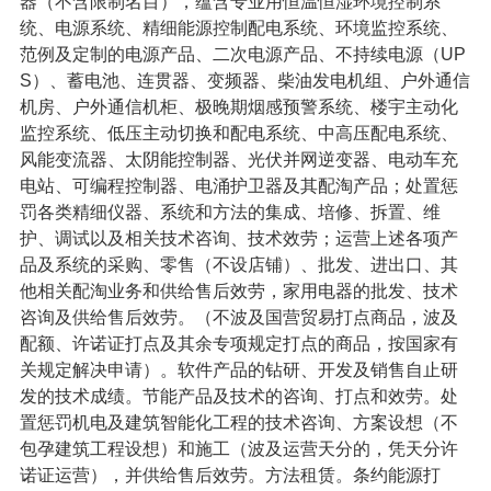
器（不含限制名目），蕴含专业用恒温恒湿环境控制系
统、电源系统、精细能源控制配电系统、环境监控系统、
范例及定制的电源产品、二次电源产品、不持续电源（UP
S）、蓄电池、连贯器、变频器、柴油发电机组、户外通信
机房、户外通信机柜、极晚期烟感预警系统、楼宇主动化
监控系统、低压主动切换和配电系统、中高压配电系统、
风能变流器、太阴能控制器、光伏并网逆变器、电动车充
电站、可编程控制器、电涌护卫器及其配淘产品；处置惩
罚各类精细仪器、系统和方法的集成、培修、拆置、维
护、调试以及相关技术咨询、技术效劳；运营上述各项产
品及系统的采购、零售（不设店铺）、批发、进出口、其
他相关配淘业务和供给售后效劳，家用电器的批发、技术
咨询及供给售后效劳。（不波及国营贸易打点商品，波及
配额、许诺证打点及其余专项规定打点的商品，按国家有
关规定解决申请）。软件产品的钻研、开发及销售自止研
发的技术成绩。节能产品及技术的咨询、打点和效劳。处
置惩罚机电及建筑智能化工程的技术咨询、方案设想（不
包孕建筑工程设想）和施工（波及运营天分的，凭天分许
诺证运营），并供给售后效劳。方法租赁。条约能源打