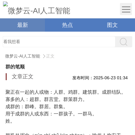
最新
热点
图文
微梦云-AI人工智能
正文
群的笔顺
文章正文
发布时间：2025-06-23 01:34
聚正在一起的人或物
：人
群
。鸡
群
。建筑
群
。成
群
结队。
寡多的人
：超
群
。
群
言堂。
群
策
群
力。
成群的
：
群
峰。
群
居。
群
集。
用于成群的人或东西
：一
群
孩子。一
群
马。
姓。