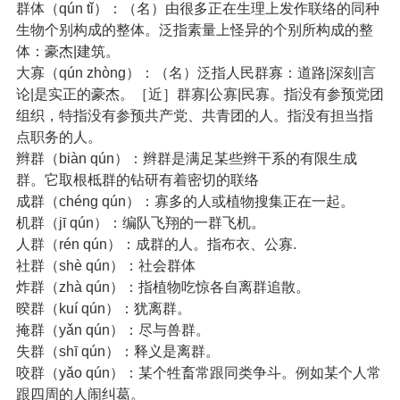
群体（qún tǐ）：（名）由很多正在生理上发作联络的同种
生物个别构成的整体。泛指素量上怪异的个别所构成的整
体：豪杰|建筑。
大寡（qún zhòng）：（名）泛指人民群寡：道路|深刻|言
论|是实正的豪杰。［近］群寡|公寡|民寡。指没有参预党团
组织，特指没有参预共产党、共青团的人。指没有担当指
点职务的人。
辫群（biàn qún）：辫群是满足某些辫干系的有限生成
群。它取根柢群的钻研有着密切的联络
成群（chéng qún）：寡多的人或植物搜集正在一起。
机群（jī qún）：编队飞翔的一群飞机。
人群（rén qún）：成群的人。指布衣、公寡.
社群（shè qún）：社会群体
炸群（zhà qún）：指植物吃惊各自离群追散。
暌群（kuí qún）：犹离群。
掩群（yǎn qún）：尽与兽群。
失群（shī qún）：释义是离群。
咬群（yǎo qún）：某个牲畜常跟同类争斗。例如某个人常
跟四周的人闹纠葛。