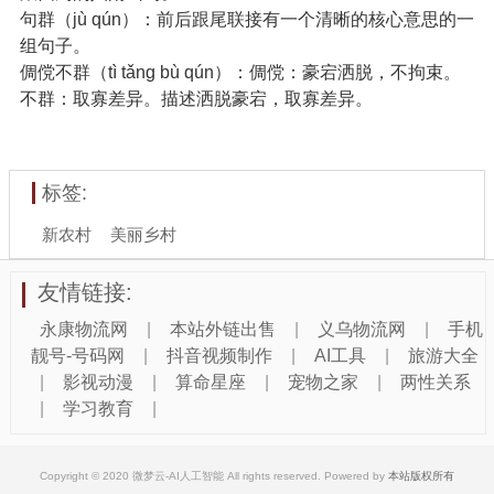
句群（jù qún）：前后跟尾联接有一个清晰的核心意思的一
组句子。
倜傥不群（tì tǎng bù qún）：倜傥：豪宕洒脱，不拘束。
不群：取寡差异。描述洒脱豪宕，取寡差异。
标签:
新农村
美丽乡村
友情链接:
永康物流网
|
本站外链出售
|
义乌物流网
|
手机
靓号-号码网
|
抖音视频制作
|
AI工具
|
旅游大全
|
影视动漫
|
算命星座
|
宠物之家
|
两性关系
|
学习教育
|
Copyright © 2020 微梦云-AI人工智能 All rights reserved. Powered by
本站版权所有