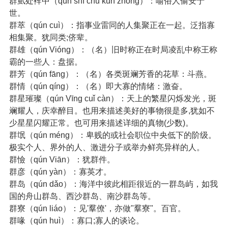
群虱处裈中（qún shī chǔ kūn zhōng）：喻俗人偷安于
世。
群萃（qún cuì）：指事业雷同的人集聚正在一起。泛指寡
相集聚。犹同类;侪辈。
群雄（qún Vióng）：（名）旧时称正在时局凌乱中称王称
霸的一些人：盘据。
群芳（qún fāng）：（名）各类斑斓芳香的花草：斗燕。
群情（qún qíng）：（名）即大寡的情绪：激奋。
群星璀璨（qún Vīng cuǐ càn）：天上的繁星闪烁发光，斑
斓耀人，庆幸醉目。也用来描述美好的事物很是多,犹如不
少星星闪耀正常。也可用来描述详细的真物(少数)。
群氓（qún méng）：卑贱的或社会职位中央低下的阶级。
极实个人、界外的人、激进分子或举办鲜亮异样的人。
群憸（qún Viān）：犹群件。
群彦（qún yàn）：寡英才。
群岛（qún dǎo）：海洋中彼此相距很近的一群岛屿，如我
国的舟山群岛、西沙群岛、南沙群岛等。
群寮（qún liáo）：见'羣僚'，亦做"羣寮"。百官。
群喙（qún huì）：寡口;寡人的谈论。